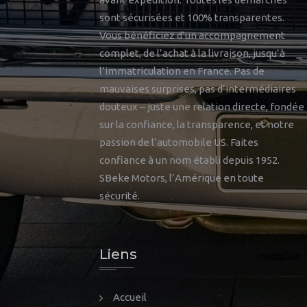
sont sécurisées et 100% transparentes.
Vous bénéficiez d’un accompagnement
complet, de l’achat à la livraison, jusqu’à
l’immatriculation en France. Pas de
mauvaises surprises, pas d’intermédiaires
douteux – juste une relation directe, fondée
sur la confiance, la transparence, et notre
passion de l’automobile US. Faites
confiance à un nom établi depuis 1952.
SBeke Motors, l’Amérique en toute
sécurité.
Liens
Accueil