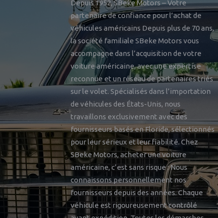
Depuis 1952, SBeke Motors – Votre
partenaire de confiance pour l’achat de
véhicules américains Depuis plus de 70 ans,
la société familiale SBeke Motors vous
accompagne dans l’acquisition de votre
voiture américaine, avec une expertise
reconnue et un réseau de partenaires triés
sur le volet. Spécialisés dans l’importation
de véhicules des États-Unis, nous
travaillons exclusivement avec des
fournisseurs basés en Floride, sélectionnés
pour leur sérieux et leur fiabilité. Chez
SBeke Motors, acheter une voiture
américaine, c’est sans risque : Nous
connaissons personnellement nos
fournisseurs depuis des années. Chaque
véhicule est rigoureusement contrôlé
avant expédition. Toutes les démarches