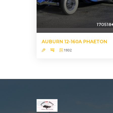
170518
AUBURN 12-160A PHAETON
1932