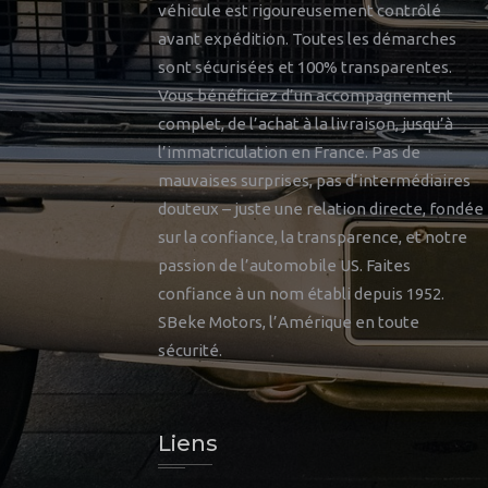
véhicule est rigoureusement contrôlé
avant expédition. Toutes les démarches
sont sécurisées et 100% transparentes.
Vous bénéficiez d’un accompagnement
complet, de l’achat à la livraison, jusqu’à
l’immatriculation en France. Pas de
mauvaises surprises, pas d’intermédiaires
douteux – juste une relation directe, fondée
sur la confiance, la transparence, et notre
passion de l’automobile US. Faites
confiance à un nom établi depuis 1952.
SBeke Motors, l’Amérique en toute
sécurité.
Liens