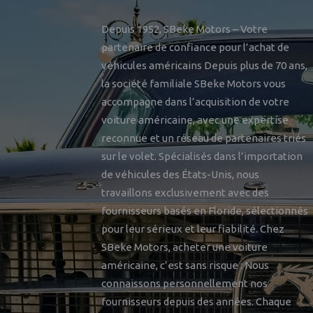
Depuis 1952, SBeke Motors – Votre
partenaire de confiance pour l’achat de
véhicules américains Depuis plus de 70 ans,
la société familiale SBeke Motors vous
accompagne dans l’acquisition de votre
voiture américaine, avec une expertise
reconnue et un réseau de partenaires triés
sur le volet. Spécialisés dans l’importation
de véhicules des États-Unis, nous
travaillons exclusivement avec des
fournisseurs basés en Floride, sélectionnés
pour leur sérieux et leur fiabilité. Chez
SBeke Motors, acheter une voiture
américaine, c’est sans risque : Nous
connaissons personnellement nos
fournisseurs depuis des années. Chaque