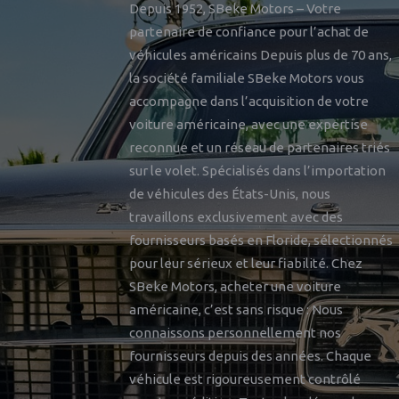
Depuis 1952, SBeke Motors – Votre
partenaire de confiance pour l’achat de
véhicules américains Depuis plus de 70 ans,
la société familiale SBeke Motors vous
accompagne dans l’acquisition de votre
voiture américaine, avec une expertise
reconnue et un réseau de partenaires triés
sur le volet. Spécialisés dans l’importation
de véhicules des États-Unis, nous
travaillons exclusivement avec des
fournisseurs basés en Floride, sélectionnés
pour leur sérieux et leur fiabilité. Chez
SBeke Motors, acheter une voiture
américaine, c’est sans risque : Nous
connaissons personnellement nos
fournisseurs depuis des années. Chaque
véhicule est rigoureusement contrôlé