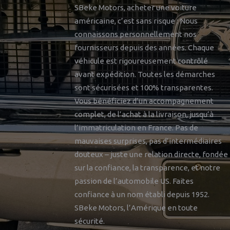
SBeke Motors, acheter une voiture
américaine, c’est sans risque : Nous
connaissons personnellement nos
fournisseurs depuis des années. Chaque
véhicule est rigoureusement contrôlé
avant expédition. Toutes les démarches
sont sécurisées et 100% transparentes.
Vous bénéficiez d’un accompagnement
complet, de l’achat à la livraison, jusqu’à
l’immatriculation en France. Pas de
mauvaises surprises, pas d’intermédiaires
douteux – juste une relation directe, fondée
sur la confiance, la transparence, et notre
passion de l’automobile US. Faites
confiance à un nom établi depuis 1952.
SBeke Motors, l’Amérique en toute
sécurité.